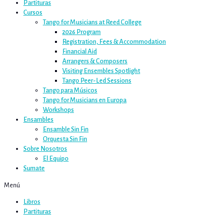
Partituras
Cursos
Tango for Musicians at Reed College
2026 Program
Registration, Fees & Accommodation
Financial Aid
Arrangers & Composers
Visiting Ensembles Spotlight
Tango Peer-Led Sessions
Tango para Músicos
Tango for Musicians en Europa
Workshops
Ensambles
Ensamble Sin Fin
Orquesta Sin Fin
Sobre Nosotros
El Equipo
Sumate
Menú
Libros
Partituras