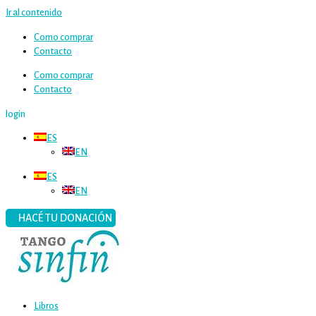
Ir al contenido
Como comprar
Contacto
Como comprar
Contacto
login
ES
EN
ES
EN
HACÉ TU DONACIÓN
Libros