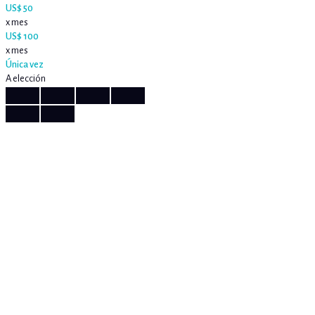
US$ 50
x mes
US$ 100
x mes
Única vez
A elección