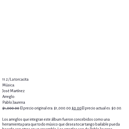
11.2 / La torcacita
Música:
José Martínez
Arreglo:
Pablo Jaurena
$
1,000.00
El precio original era: $1,000.00.
$
0.00
El precio actual es: $0.00.
Los arreglos que integran este álbum fueron concebidos como una
herramienta para que todo músico que desea tocar tango bailable pueda