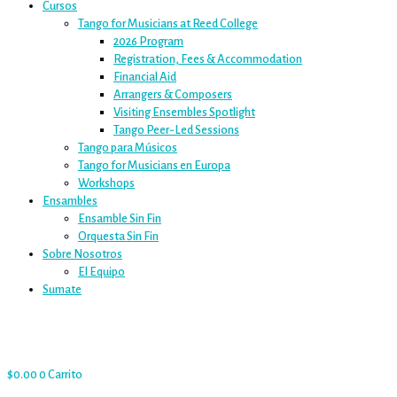
Cursos
Tango for Musicians at Reed College
2026 Program
Registration, Fees & Accommodation
Financial Aid
Arrangers & Composers
Visiting Ensembles Spotlight
Tango Peer-Led Sessions
Tango para Músicos
Tango for Musicians en Europa
Workshops
Ensambles
Ensamble Sin Fin
Orquesta Sin Fin
Sobre Nosotros
El Equipo
Sumate
$
0.00
0
Carrito